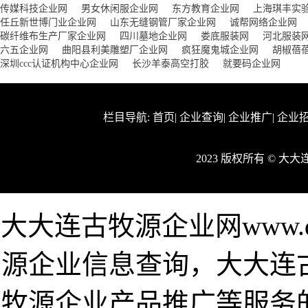
传媒科技企业网
男女休闲服企业网
东方教育企业网
上海琪丰实
任丘新世博门业企业网
山东无缝钢管厂家企业网
诚帮网络企业网
碳纤维布生产厂家企业网
四川墓地企业网
娄底服装网
河北服装
六五企业网
曲阳县利美雕塑厂企业网
疯狂魔鬼城企业网
胡椒蓓
深圳ccc认证机构中心企业网
长沙羊泰高空打胶
就要码企业网
栏目导航:
首页
|
企业查询
|
企业推广
|
企业
2023 版权所有 © 
大大连古牧源企业网www.d
源企业信息查询，大大连
牧源企业产品推广等服务